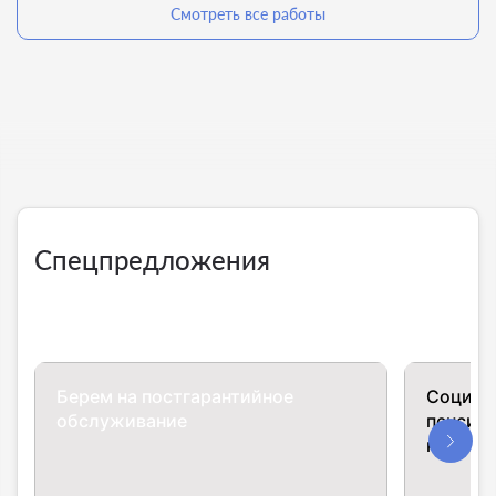
Смотреть все работы
Спецпредложения
Берем на постгарантийное
Социал
обслуживание
пенсион
компан