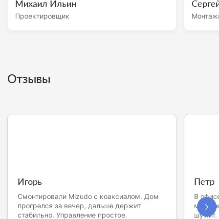
Михаил Ильин
Серге
Проектировщик
Монтаж
Отзывы
Игорь
Петр
Смонтировали Mizudo с коаксиалом. Дом
В офис
прогрелся за вечер, дальше держит
монтаж
стабильно. Управление простое.
шумит.