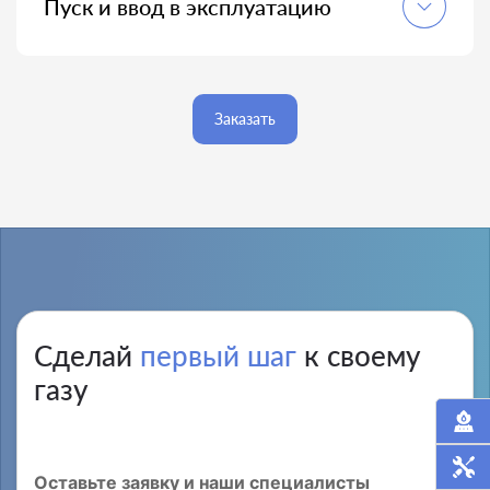
Пуск и ввод в эксплуатацию
Осуществляем пуск и ввод внутреннего
газоснабжения, передаём полный комплект
документов и рекомендации по эксплуатации; при
необходимости заключаем договор ТО ВДГО/
Заказать
ВКГО с честного сервисом.
Сделай
первый шаг
к своему
газу
Оставьте заявку и наши специалисты