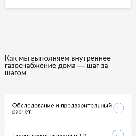
Как мы выполняем внутреннее
газоснабжение дома — шаг за
шагом
Обследование и предварительный
расчёт
Осматриваем объект, фиксируем потребители,
собираем исходные данные; объясняем требования
СП и СНиП внутреннего газоснабжения и сроки
Технические условия и ТЗ