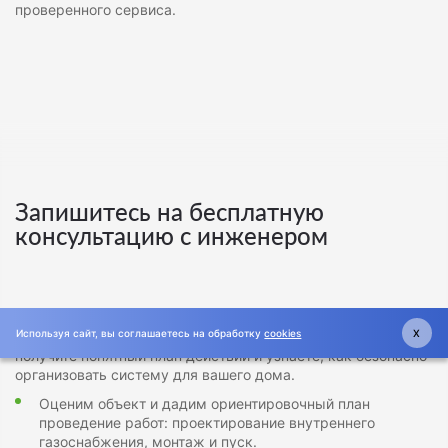
проверенного сервиса.
Запишитесь на бесплатную
консультацию с инженером
Запишитесь на бесплатную консультацию инженера по
Используя сайт, вы соглашаетесь на обработку
cookies
X
внутреннему газоснабжению. За один разговор вы
получите понятный план действий и узнаете, как безопасно
организовать систему для вашего дома.
Оценим объект и дадим ориентировочный план
проведение работ: проектирование внутреннего
газоснабжения, монтаж и пуск.