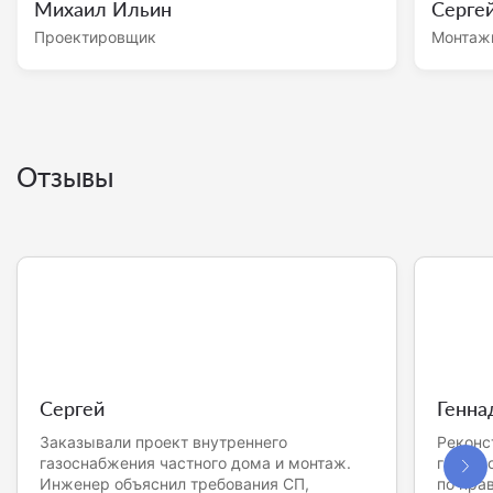
Михаил Ильин
Серге
Проектировщик
Монтаж
Отзывы
Сергей
Генна
Заказывали проект внутреннего
Реконс
газоснабжения частного дома и монтаж.
газопр
Инженер объяснил требования СП,
по пра