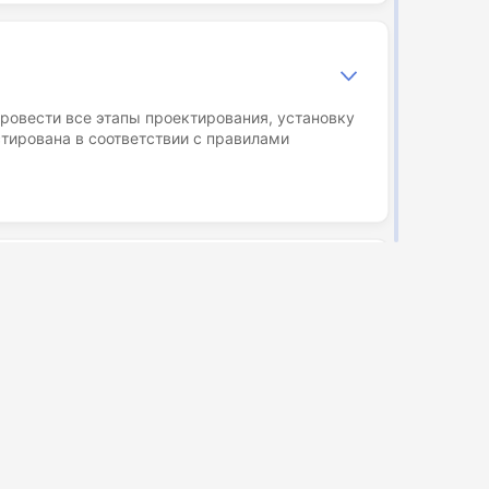
ровести все этапы проектирования, установку
стирована в соответствии с правилами
я в нашем каталоге на сайте. Вы можете быть
 и с высоким качеством.