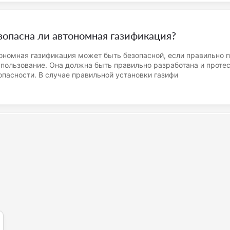
зопасна ли автономная газификация?
ономная газификация может быть безопасной, если правильно п
спользование. Она должна быть правильно разработана и проте
опасности. В случае правильной установки газифи
ть ли гарантия на наши услуги?
 гарантируем качество и доставку всех услуг, которые находятс
рены, что ваши заказы будут выполнены в установленные сроки