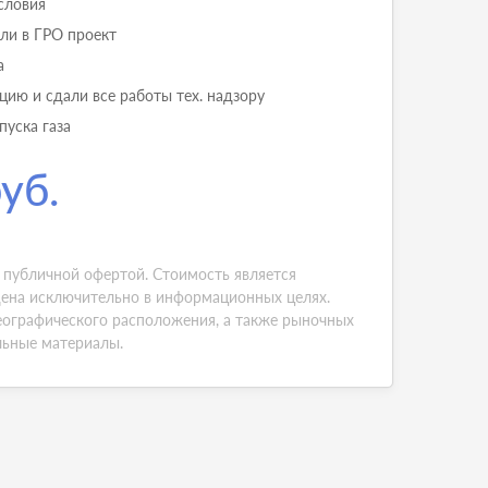
словия
али в ГРО проект
а
ию и сдали все работы тех. надзору
пуска газа
уб.
 публичной офертой. Стоимость является
ена исключительно в информационных целях.
еографического расположения, а также рыночных
льные материалы.